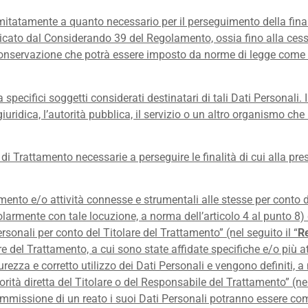
limitatamente a quanto necessario per il perseguimento della finalit
ato dal Considerando 39 del Regolamento, ossia fino alla cessazi
 di conservazione che potrà essere imposto da norme di legge co
specifici soggetti considerati destinatari di tali Dati Personali. 
uridica, l’autorità pubblica, il servizio o un altro organismo che
ità di Trattamento necessarie a perseguire le finalità di cui alla p
tamento e/o attività connesse e strumentali alle stesse per conto 
armente con tale locuzione, a norma dell’articolo 4 al punto 8) d
ersonali per conto del Titolare del Trattamento” (nel seguito il “
R
re del Trattamento, a cui sono state affidate specifiche e/o più at
curezza e corretto utilizzo dei Dati Personali e vengono definiti,
orità diretta del Titolare o del Responsabile del Trattamento” (nel
ommissione di un reato i suoi Dati Personali potranno essere comu