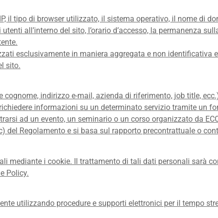
, il tipo di browser utilizzato, il sistema operativo, il nome di dom
i utenti all’interno del sito, l’orario d’accesso, la permanenza sull
tente.
lizzati esclusivamente in maniera aggregata e non identificativa e
l sito.
cognome, indirizzo e-mail, azienda di riferimento, job title, ecc.)
 richiedere informazioni su un determinato servizio tramite un for
strarsi ad un evento, un seminario o un corso organizzato da ECO,
b) e c) del Regolamento e si basa sul rapporto precontrattuale o c
nali mediante i cookie. Il trattamento di tali dati personali sarà 
e Policy.
mente utilizzando procedure e supporti elettronici per il tempo s