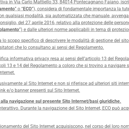
tiva in Via Carlo Mattiello 33, 84014 Pontecagnano Faiano, iscrit
tamento
” o “
ECO
”), considera di fondamentale importanza la tutel
on qualsiasi modalità, sia automatizzata che manuale, avvenga nel 
lio, del 27 aprile 2016, relativo alla protezione delle persone 
olamento
”) e dalle ulteriori norme applicabili in tema di protezio
a lo scopo specifico di descrivere le modalità di gestione del sito
visitatori che lo consultano ai sensi del Regolamento.
a informativa privacy resa ai sensi dell’articolo 13 del Regola
coli 13 e 14 del Regolamento a coloro che si trovino a navigare su
Internet.
usivamente al Sito Internet e non si riferisce ad ulteriori siti i
ink e/o banner presenti sul Sito Internet.
ivi alla navigazione sul presente Sito Internet/basi giuridiche.
, interattivo. Durante la navigazione del Sito Internet, ECO può ac
ionamento del Sito Internet acquisiscono, nel corso del loro norm