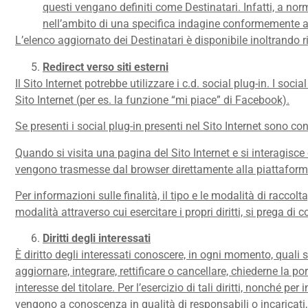
questi vengano definiti come Destinatari. Infatti, a no
nell’ambito di una specifica indagine conformemente al 
L’elenco aggiornato dei Destinatari è disponibile inoltrando 
Redirect verso siti esterni
Il Sito Internet potrebbe utilizzare i c.d. social plug-in. I so
Sito Internet (per es. la funzione “mi piace” di Facebook).
Se presenti i social plug-in presenti nel Sito Internet sono co
Quando si visita una pagina del Sito Internet e si interagisce
vengono trasmesse dal browser direttamente alla piattaform
Per informazioni sulle finalità, il tipo e le modalità di racco
modalità attraverso cui esercitare i propri diritti, si prega di
Diritti degli interessati
È diritto degli interessati conoscere, in ogni momento, quali so
aggiornare, integrare, rettificare o cancellare, chiederne la po
interesse del titolare. Per l’esercizio di tali diritti, nonché p
vengono a conoscenza in qualità di responsabili o incaricati,