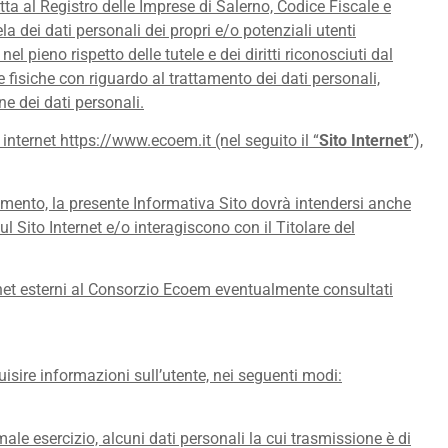
ta al Registro delle Imprese di Salerno, Codice Fiscale e
a dei dati personali dei propri e/o potenziali utenti
pieno rispetto delle tutele e dei diritti riconosciuti dal
fisiche con riguardo al trattamento dei dati personali,
ne dei dati personali.
 internet https://www.ecoem.it (nel seguito il “
Sito Internet
”),
mento, la presente Informativa Sito dovrà intendersi anche
l Sito Internet e/o interagiscono con il Titolare del
nternet esterni al Consorzio Ecoem eventualmente consultati
quisire informazioni sull’utente, nei seguenti modi:
ale esercizio, alcuni dati personali la cui trasmissione è di