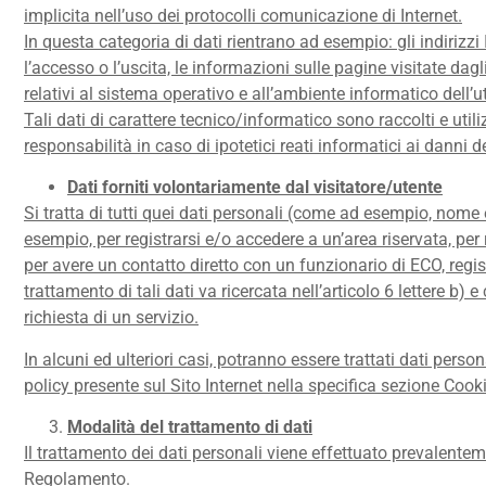
implicita nell’uso dei protocolli comunicazione di Internet.
In questa categoria di dati rientrano ad esempio: gli indirizzi IP
l’accesso o l’uscita, le informazioni sulle pagine visitate dagl
relativi al sistema operativo e all’ambiente informatico dell’u
Tali dati di carattere tecnico/informatico sono raccolti e uti
responsabilità in caso di ipotetici reati informatici ai danni de
Dati forniti volontariamente dal visitatore/utente
Si tratta di tutti quei dati personali (come ad esempio, nome e 
esempio, per registrarsi e/o accedere a un’area riservata, per
per avere un contatto diretto con un funzionario di ECO, regi
trattamento di tali dati va ricercata nell’articolo 6 lettere 
richiesta di un servizio.
In alcuni ed ulteriori casi, potranno essere trattati dati perso
policy presente sul Sito Internet nella specifica sezione Cooki
Modalità del trattamento di dati
Il trattamento dei dati personali viene effettuato prevalente
Regolamento.