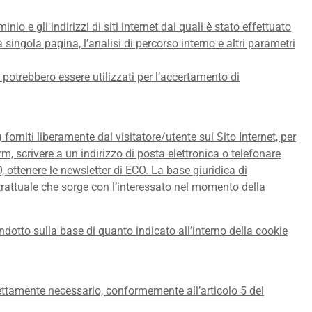
inio e gli indirizzi di siti internet dai quali è stato effettuato
a singola pagina, l’analisi di percorso interno e altri parametri
 potrebbero essere utilizzati per l’accertamento di
 forniti liberamente dal visitatore/utente sul Sito Internet, per
m, scrivere a un indirizzo di posta elettronica o telefonare
 ottenere le newsletter di ECO. La base giuridica di
ontrattuale che sorge con l’interessato nel momento della
condotto sulla base di quanto indicato all’interno della cookie
trettamente necessario, conformemente all’articolo 5 del