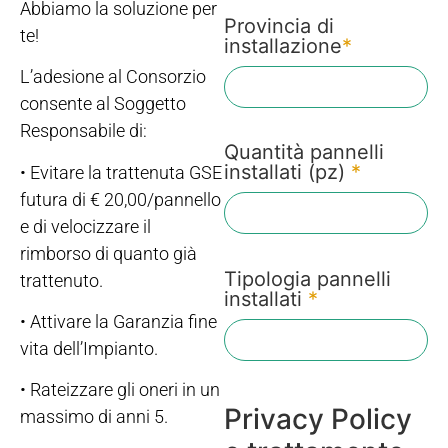
Abbiamo la soluzione per
Provincia di
te!
installazione
*
L’adesione al Consorzio
consente al Soggetto
Responsabile di:
Quantità pannelli
installati (pz)
*
• Evitare la trattenuta GSE
futura di € 20,00/pannello
e di velocizzare il
rimborso di quanto già
Tipologia pannelli
trattenuto.
installati
*
• Attivare la Garanzia fine
vita dell’Impianto.
• Rateizzare gli oneri in un
Privacy Policy
massimo di anni 5.