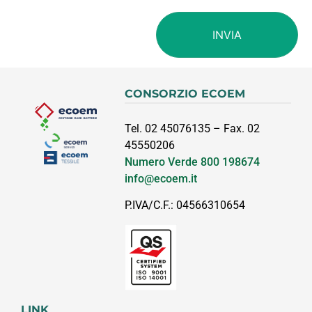
CONSORZIO ECOEM
Tel. 02 45076135 – Fax. 02
45550206
Numero Verde
800 198674
info@ecoem.it
P.IVA/C.F.: 04566310654
LINK