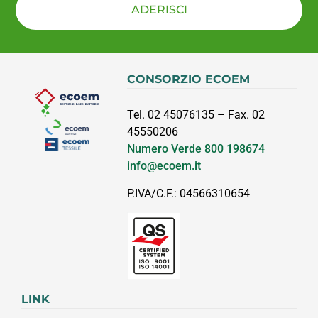
ADERISCI
CONSORZIO ECOEM
Tel. 02 45076135 – Fax. 02
45550206
Numero Verde
800 198674
info@ecoem.it
P.IVA/C.F.: 04566310654
LINK