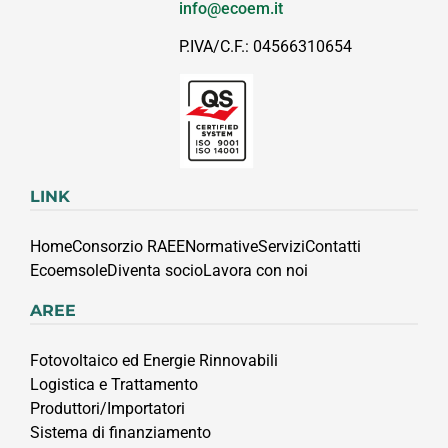
info@ecoem.it
P.IVA/C.F.: 04566310654
LINK
Home
Consorzio RAEE
Normative
Servizi
Contatti
Ecoemsole
Diventa socio
Lavora con noi
AREE
Fotovoltaico ed Energie Rinnovabili
Logistica e Trattamento
Produttori/Importatori
Sistema di finanziamento