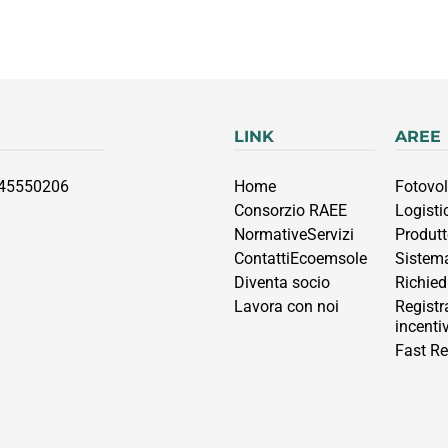
LINK
AREE
 45550206
Home
Fotovol
Consorzio RAEE
Logisti
Normative
Servizi
Produtt
Contatti
Ecoemsole
Sistema
Diventa socio
Richiedi
Lavora con noi
Registr
incenti
Fast Re